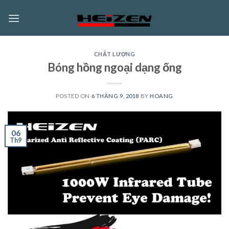
Skip
to
content
CHẤT LƯỢNG
Bóng hồng ngoại dạng ống
POSTED ON
6 THÁNG 9, 2018
BY
HOANG
06
Th9