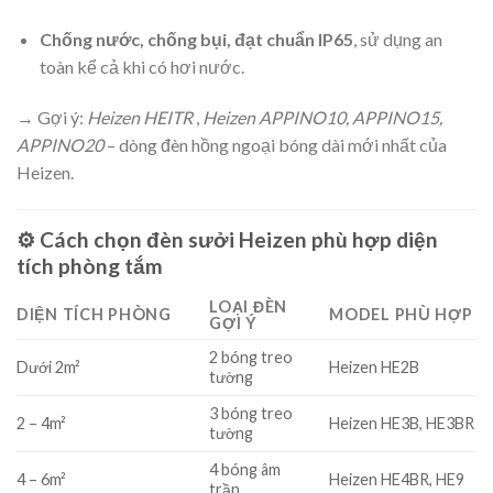
Chống nước, chống bụi, đạt chuẩn IP65
, sử dụng an
toàn kể cả khi có hơi nước.
→ Gợi ý:
Heizen HEITR
,
Heizen APPINO10, APPINO15,
APPINO20
– dòng đèn hồng ngoại bóng dài mới nhất của
Heizen.
⚙️ Cách chọn
đèn sưởi Heizen
phù hợp diện
tích phòng tắm
LOẠI ĐÈN
DIỆN TÍCH PHÒNG
MODEL PHÙ HỢP
GỢI Ý
2 bóng treo
Dưới 2m²
Heizen HE2B
tường
3 bóng treo
2 – 4m²
Heizen HE3B, HE3BR
tường
4 bóng âm
4 – 6m²
Heizen HE4BR, HE9
trần