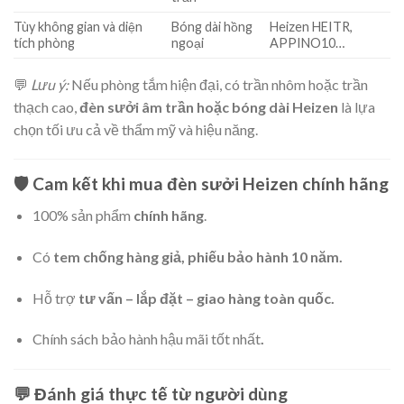
Tùy không gian và diện
Bóng dài hồng
Heizen HEITR,
tích phòng
ngoại
APPINO10…
💬
Lưu ý:
Nếu phòng tắm hiện đại, có trần nhôm hoặc trần
thạch cao,
đèn sưởi âm trần hoặc bóng dài Heizen
là lựa
chọn tối ưu cả về thẩm mỹ và hiệu năng.
🛡️ Cam kết khi mua
đèn sưởi Heizen chính hãng
100% sản phẩm
chính hãng
.
Có
tem chống hàng giả, phiếu bảo hành 10 năm.
Hỗ trợ
tư vấn – lắp đặt – giao hàng toàn quốc.
Chính sách bảo hành hậu mãi tốt nhất
.
💬 Đánh giá thực tế từ người dùng