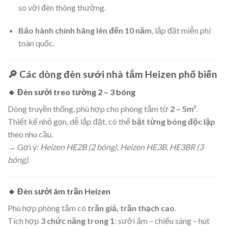
so với đèn thông thường.
Bảo hành chính hãng lên đến 10 năm
, lắp đặt miễn phí
toàn quốc.
🔎 Các dòng
đèn sưởi nhà tắm Heizen
phổ biến
🔸
Đèn sưởi treo tường 2 – 3 bóng
Dòng truyền thống, phù hợp cho phòng tắm từ
2 – 5m²
.
Thiết kế nhỏ gọn, dễ lắp đặt, có thể
bật từng bóng độc lập
theo nhu cầu.
→ Gợi ý:
Heizen HE2B (2 bóng), Heizen HE3B, HE3BR (3
bóng)
.
🔸
Đèn sưởi âm trần Heizen
Phù hợp phòng tắm có
trần giả, trần thạch cao
.
Tích hợp
3 chức năng trong 1
: sưởi ấm – chiếu sáng – hút