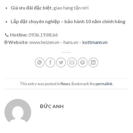
Giá ưu đãi đặc biệt
, giao hàng tận nơi
Lắp đặt chuyên nghiệp – bảo hành 10 năm chính hãng
📞
Hotline:
0936.19.88.66
🌐
Website:
www.heizen.vn – hans.vn –
kottmann.vn
This entry was posted in
News
. Bookmark the
permalink
.
ĐỨC ANH