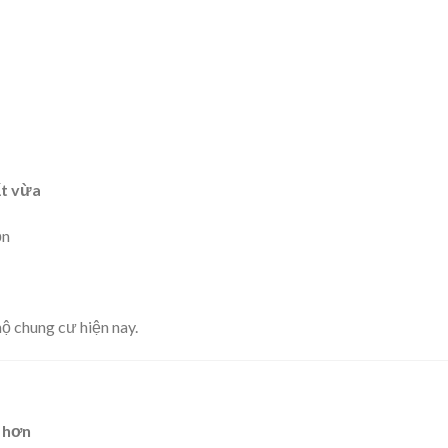
ất vừa
ọn
hộ chung cư hiện nay.
 hơn