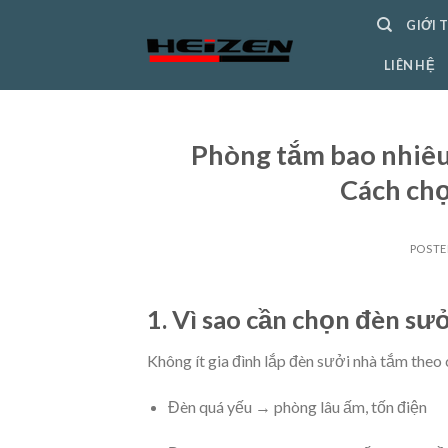
Skip
GIỚI 
to
content
LIÊN HỆ
Phòng tắm bao nhiêu
Cách chọ
POST
1. Vì sao cần chọn đèn sư
Không ít gia đình lắp đèn sưởi nhà tắm theo 
Đèn quá yếu → phòng lâu ấm, tốn điện