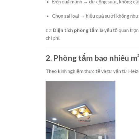
Đèn quá mạnh → dư công suất, không cần
Chọn sai loại → hiệu quả sưởi không n
👉
Diện tích phòng tắm
là yếu tố quan trọ
chi phí.
2. Phòng tắm bao nhiêu m²
Theo kinh nghiệm thực tế và tư vấn từ Heiz