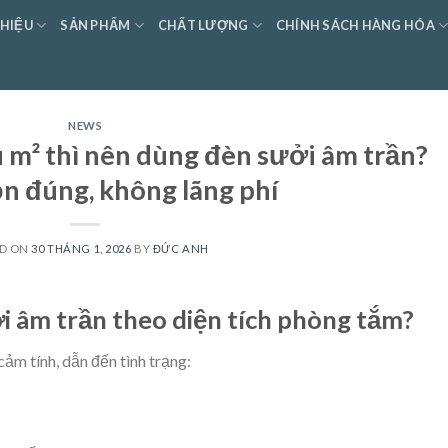
THIỆU
SẢN PHẨM
CHẤT LƯỢNG
CHÍNH SÁCH HÀNG HÓA
NEWS
 m² thì nên dùng đèn sưởi âm trần?
n đúng, không lãng phí
ED ON
30 THÁNG 1, 2026
BY
ĐỨC ANH
ởi âm trần theo diện tích phòng tắm?
cảm tính, dẫn đến tình trạng: