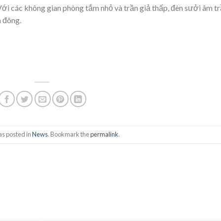
Với các không gian phòng tắm nhỏ và trần giả thấp, đèn sưởi âm t
a đông.
as posted in
News
. Bookmark the
permalink
.