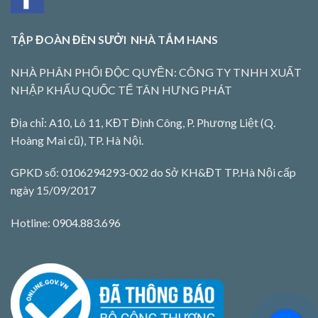
TẬP ĐOÀN ĐÈN SƯỞI NHÀ TẮM HANS
NHÀ PHÂN PHỐI ĐỘC QUYỀN: CÔNG TY TNHH XUẤT
NHẬP KHẨU QUỐC TẾ TÂN HƯNG PHÁT
Địa chỉ: A10, Lô 11, KĐT Định Công, P. Phương Liệt (Q.
Hoàng Mai cũ), TP. Hà Nội.
GPKD số: 0106294293-002 do Sở KH&ĐT TP.Hà Nội cấp
ngày 15/09/2017
Hotline: 0904.883.696